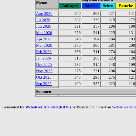
Monat
Anfragen
Dateien
Seiten
Besuche
Aug 2026
299
268
221
141
Jul 2026
382
339
315
172
Jun 2026
391
357
286
180
Mai 2026
276
241
225
131
Apr 2026
346
304
284
193
Mar 2026
375
306
281
200
Feb 2026
366
311
274
164
Jan 2026
313
268
223
128
Dez 2025
282
215
248
109
Nov 2025
275
231
206
104
Okt 2025
347
298
275
121
Sep 2025
400
357
323
110
Summen
Generated by
Webalizer Xtended (RB30)
by Patrick Frei based on
Webalizer Ver