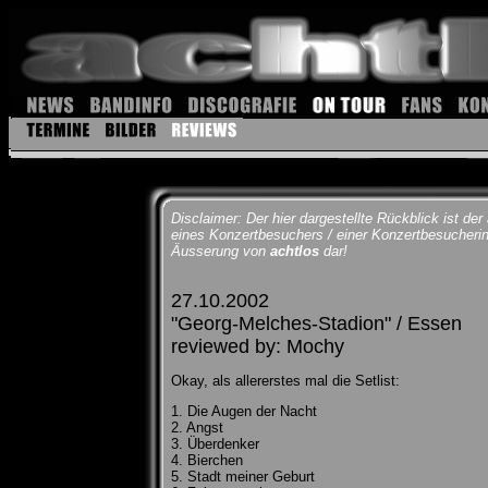
Disclaimer: Der hier dargestellte Rückblick ist der
eines Konzertbesuchers / einer Konzertbesucherin u
Äusserung von
achtlos
dar!
27.10.2002
"Georg-Melches-Stadion" / Essen
reviewed by: Mochy
Okay, als allererstes mal die Setlist:
1. Die Augen der Nacht
2. Angst
3. Überdenker
4. Bierchen
5. Stadt meiner Geburt