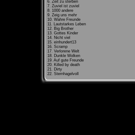
6. Zeit zu sterben
7. Zuviel ist zuviel
8. 1000 andere
9. Zeig uns mehr
10. Wahre Freunde
11. Lautstarkes Leben
12. Big Brother
13. Gottes Kinder
14. Nicht viel
15. einhundert13
16. Scramp
17. Verlorene Welt
18. Dunkle Wolken
19. Auf gute Freunde
20. Killed by death
21. Dirty
22. Sternhagelvoll