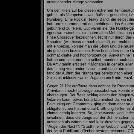
ausreichender Menge vorhanden...
Um den Kreislauf bei diesen extremen Temperature
gab es als Vorspeise etwas äußerst gesundes, nä
Nürnberg. Eine Rock`n`Heavy Band, die selbst die
hat, um zusammen mit den achtlosen das Abschi
gebührend zu feiern. Gut waren sie, die Nürnberge
irgendwo zwischen "die guten alten Metallica aus d
Prise Crossover bezeichnen. Nicht nur durch das 
Shouters (wie hiess er noch gleich?), der praktis
mit einbezog, konnte man die Show und die musik
als gelungen bezeichnen. Eine besonders nette G
schmackhafte und hochprozentige "Amvitamine" a
hatten und nicht nur sich selbst, sondern auch da
Da Amvitamin erst seit 4 Monaten in der aktuellen
das richtig verstanden habe...) und daher die setlis
fand der Auftritt der Nürnberger bereits nach einer
Spielzeit inklusiv zweier Zugaben ein Ende. Fazit:
Gegen 21 Uhr eröffnete dann achtlos ihr Programm
Amvitamin noch halbwegs passabel war, konnte z
überzeugen. Der Bass schlug einem den Magen 
Gitarren kaum etwas hörte (Zumindest da, wo ich s
Feintuning am Gesamtmix ging es dann aber so e
obligatorischen Instrumental-Eröffnung ließen es 
einmal richtig krachen. So, jetzt wusste wohl jede
erwähnen, dass die Jungs auf der Bühne schon n
aussahen als wären sie mal kurz duschen gegange
"Augen der Nacht", "Stadt meiner Geburt" und "W
der beim Publikum offenbar bestens bekannte CD 