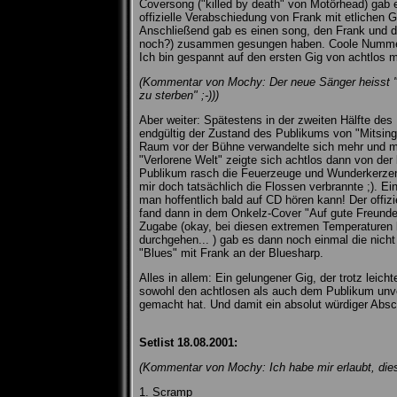
Coversong ("killed by death" von Motörhead) gab 
offizielle Verabschiedung von Frank mit etliche
Anschließend gab es einen song, den Frank und d
noch?) zusammen gesungen haben. Coole Nummer, 
Ich bin gespannt auf den ersten Gig von achtlos 
(Kommentar von Mochy: Der neue Sänger heisst "
zu sterben" ;-)))
Aber weiter: Spätestens in der zweiten Hälfte d
endgültig der Zustand des Publikums von "Mitsing
Raum vor der Bühne verwandelte sich mehr und me
"Verlorene Welt" zeigte sich achtlos dann von der
Publikum rasch die Feuerzeuge und Wunderkerzen
mir doch tatsächlich die Flossen verbrannte ;). Ei
man hoffentlich bald auf CD hören kann! Der offiz
fand dann in dem Onkelz-Cover "Auf gute Freunde
Zugabe (okay, bei diesen extremen Temperaturen
durchgehen... ) gab es dann noch einmal die nic
"Blues" mit Frank an der Bluesharp.
Alles in allem: Ein gelungener Gig, der trotz lei
sowohl den achtlosen als auch dem Publikum un
gemacht hat. Und damit ein absolut würdiger Absch
Setlist 18.08.2001:
(Kommentar von Mochy: Ich habe mir erlaubt, diese
1. Scramp