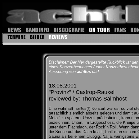
Disclaimer: Der hier dargestellte Rückblick ist der
eines Konzertbesuchers / einer Konzertbesucherin u
Äusserung von
achtlos
dar!
18.08.2001
"Provinz" / Castrop-Rauxel
reviewed by: Thomas Salmhost
Eine wahrhaft heißes(!) Konzert war es, so viel ste
tatsächlich ziemlich abseits gelegen und damit au
Metal" zu späterer Uhrzeit prädestiniert, kann ma
bezeichnen. Unten, im Erdgeschoss, die Kneipe un
unter dem Flachdach, der Rock`n`Roll. Wenn dann
die Sonne auf das Dach knallt, fühlt man sich im
Sauna als bei einem Clubgig. Na ja, wenigstens wa